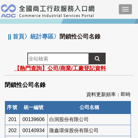
跳
Toggl
到
navig
主
:::
要
內
||
首頁
〉
統計專區
〉
閉鎖性公司名錄
容
全
站
【熱門查詢】公司/商業/工廠登記資料
檢
索
閉鎖性公司名錄
資料更新頻率：即時
序號
統一編號
公司名稱
201
00139606
白洞股份有限公司
202
00140934
隆鑫環保股份有限公司