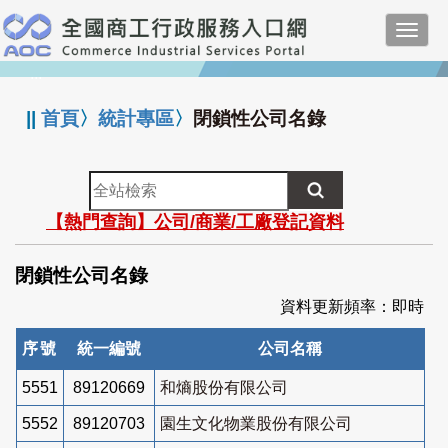
跳
Toggl
到
navig
主
:::
要
內
||
首頁
〉
統計專區
〉
閉鎖性公司名錄
容
全
站
【熱門查詢】公司/商業/工廠登記資料
檢
索
閉鎖性公司名錄
資料更新頻率：即時
序號
統一編號
公司名稱
5551
89120669
和熵股份有限公司
5552
89120703
園生文化物業股份有限公司