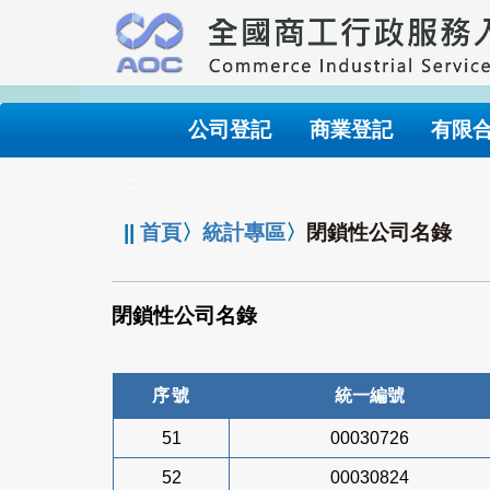
跳
到
主
要
內
公司登記
商業登記
有限
容
:::
||
首頁
〉
統計專區
〉
閉鎖性公司名錄
閉鎖性公司名錄
序號
統一編號
51
00030726
52
00030824