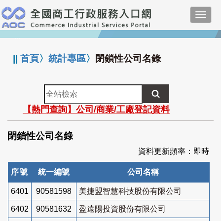
跳
Toggl
到
navig
主
:::
要
內
||
首頁
〉
統計專區
〉
閉鎖性公司名錄
容
全
站
【熱門查詢】公司/商業/工廠登記資料
檢
索
閉鎖性公司名錄
資料更新頻率：即時
序號
統一編號
公司名稱
6401
90581598
美捷盟智慧科技股份有限公司
6402
90581632
盈遠陽投資股份有限公司