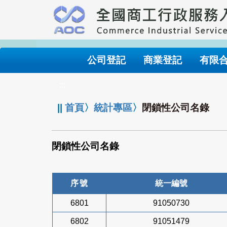
跳
到
主
要
內
公司登記
商業登記
有限
容
:::
||
首頁
〉
統計專區
〉
閉鎖性公司名錄
閉鎖性公司名錄
序號
統一編號
6801
91050730
6802
91051479