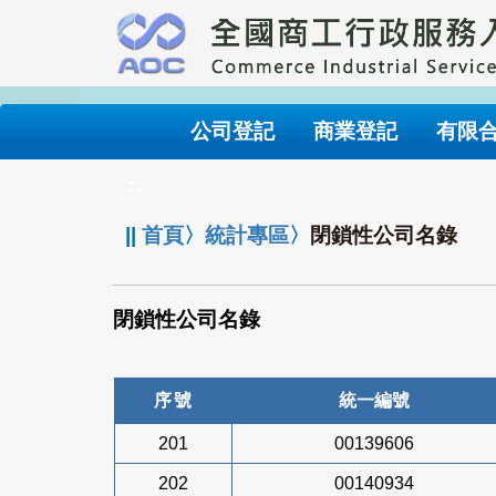
跳
到
主
要
內
公司登記
商業登記
有限
容
:::
||
首頁
〉
統計專區
〉
閉鎖性公司名錄
閉鎖性公司名錄
序號
統一編號
201
00139606
202
00140934