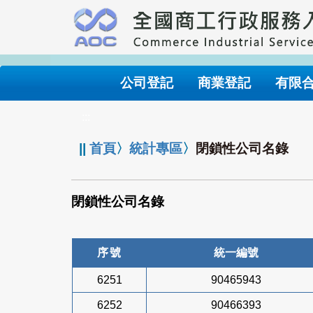
跳
到
主
要
內
公司登記
商業登記
有限
容
:::
||
首頁
〉
統計專區
〉
閉鎖性公司名錄
閉鎖性公司名錄
序號
統一編號
6251
90465943
6252
90466393