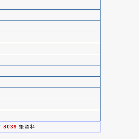
有
8039
筆資料