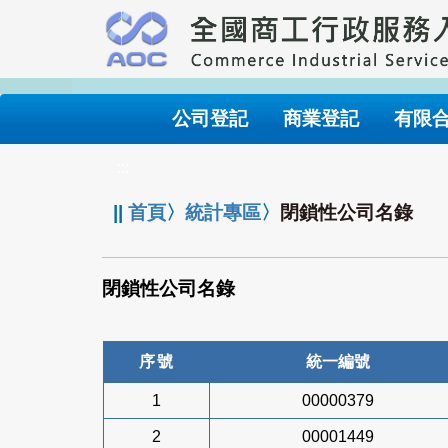
跳
到
主
要
內
公司登記
商業登記
有限
容
:::
||
首頁
〉
統計專區
〉
閉鎖性公司名錄
閉鎖性公司名錄
序號
統一編號
1
00000379
2
00001449