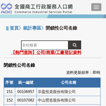
跳
Toggl
到
navig
主
:::
要
內
||
首頁
〉
統計專區
〉
閉鎖性公司名錄
容
全
站
【熱門查詢】公司/商業/工廠登記資料
檢
索
閉鎖性公司名錄
資料更新頻率：即時
序號
統一編號
公司名稱
151
00106957
宗盈投資股份有限公司
152
00107082
中山營造股份有限公司