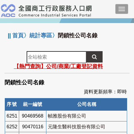
跳
Toggl
到
navig
主
:::
要
內
||
首頁
〉
統計專區
〉
閉鎖性公司名錄
容
全
站
【熱門查詢】公司/商業/工廠登記資料
檢
索
閉鎖性公司名錄
資料更新頻率：即時
序號
統一編號
公司名稱
6251
90469568
幀雅股份有限公司
6252
90470116
元隆生醫科技股份有限公司