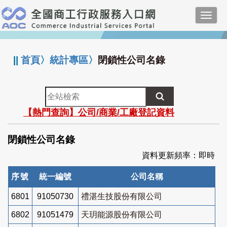
跳
Toggl
到
navig
主
:::
要
內
||
首頁
〉
統計專區
〉
閉鎖性公司名錄
容
全
站
【熱門查詢】公司/商業/工廠登記資料
檢
索
閉鎖性公司名錄
資料更新頻率：即時
序號
統一編號
公司名稱
6801
91050730
禮湛生技股份有限公司
6802
91051479
天玥能源股份有限公司