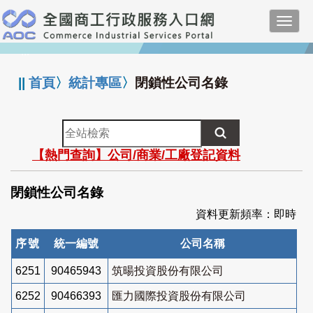
跳
Toggl
到
navig
主
:::
要
內
||
首頁
〉
統計專區
〉
閉鎖性公司名錄
容
全
站
【熱門查詢】公司/商業/工廠登記資料
檢
索
閉鎖性公司名錄
資料更新頻率：即時
序號
統一編號
公司名稱
6251
90465943
筑暘投資股份有限公司
6252
90466393
匯力國際投資股份有限公司