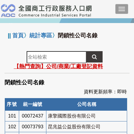
跳
Toggl
到
navig
主
:::
要
內
||
首頁
〉
統計專區
〉
閉鎖性公司名錄
容
全
站
【熱門查詢】公司/商業/工廠登記資料
檢
索
閉鎖性公司名錄
資料更新頻率：即時
序號
統一編號
公司名稱
101
00072437
康擎國際股份有限公司
102
00073793
昆兆益公益股份有限公司