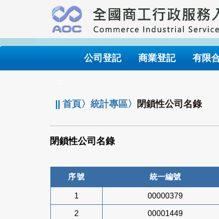
跳
到
主
要
內
公司登記
商業登記
有限
容
:::
||
首頁
〉
統計專區
〉
閉鎖性公司名錄
閉鎖性公司名錄
序號
統一編號
1
00000379
2
00001449