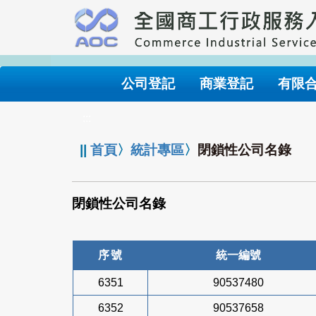
跳
到
主
要
內
公司登記
商業登記
有限
容
:::
||
首頁
〉
統計專區
〉
閉鎖性公司名錄
閉鎖性公司名錄
序號
統一編號
6351
90537480
6352
90537658