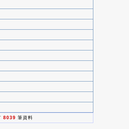
有
8039
筆資料