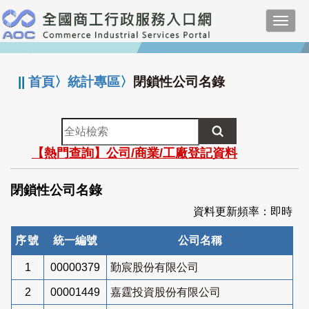
跳
Toggl
到
navig
主
:::
要
內
||
首頁
〉
統計專區
〉
閉鎖性公司名錄
容
全
站
【熱門查詢】公司/商業/工廠登記資料
檢
索
閉鎖性公司名錄
資料更新頻率：即時
序號
統一編號
公司名稱
1
00000379
勤宸股份有限公司
2
00001449
嘉霆投資股份有限公司