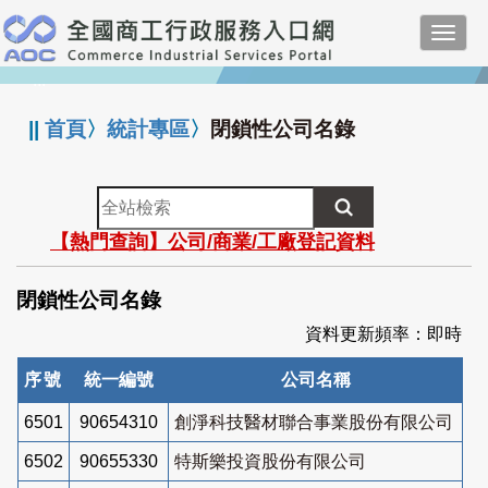
跳
Toggl
到
navig
主
:::
要
內
||
首頁
〉
統計專區
〉
閉鎖性公司名錄
容
全
站
【熱門查詢】公司/商業/工廠登記資料
檢
索
閉鎖性公司名錄
資料更新頻率：即時
序號
統一編號
公司名稱
6501
90654310
創淨科技醫材聯合事業股份有限公司
6502
90655330
特斯樂投資股份有限公司