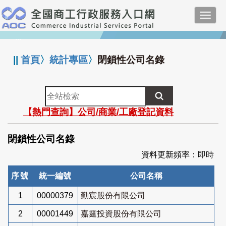
跳
Toggl
到
navig
主
:::
要
內
||
首頁
〉
統計專區
〉
閉鎖性公司名錄
容
全
站
【熱門查詢】公司/商業/工廠登記資料
檢
索
閉鎖性公司名錄
資料更新頻率：即時
序號
統一編號
公司名稱
1
00000379
勤宸股份有限公司
2
00001449
嘉霆投資股份有限公司