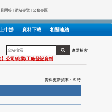
常見問答
|
網站導覽
|
公務專區
上申辦
資料下載
相關連結
全
進階檢索
站
】公司/商業/工廠登記資料
檢
索
資料更新頻率：即時