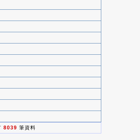
有
8039
筆資料