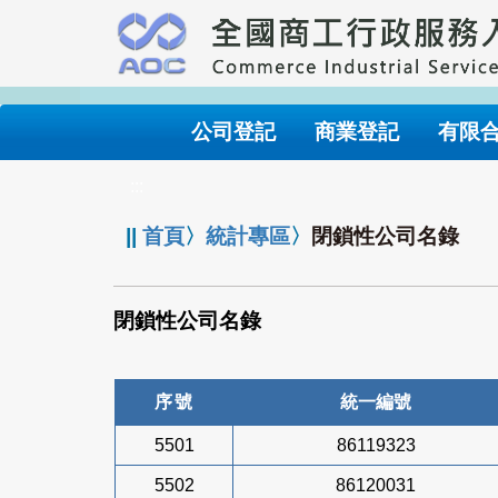
跳
到
主
要
內
公司登記
商業登記
有限
容
:::
||
首頁
〉
統計專區
〉
閉鎖性公司名錄
閉鎖性公司名錄
序號
統一編號
5501
86119323
5502
86120031