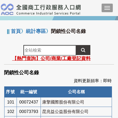
跳
Toggl
到
navig
主
:::
要
內
||
首頁
〉
統計專區
〉
閉鎖性公司名錄
容
全
站
【熱門查詢】公司/商業/工廠登記資料
檢
索
閉鎖性公司名錄
資料更新頻率：即時
序號
統一編號
公司名稱
101
00072437
康擎國際股份有限公司
102
00073793
昆兆益公益股份有限公司