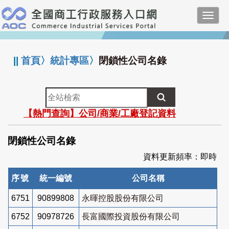
跳
Toggl
到
navig
主
:::
要
內
||
首頁
〉
統計專區
〉
閉鎖性公司名錄
容
全
站
【熱門查詢】公司/商業/工廠登記資料
檢
索
閉鎖性公司名錄
資料更新頻率：即時
序號
統一編號
公司名稱
6751
90899808
永暉控股股份有限公司
6752
90978726
長富國際投資股份有限公司