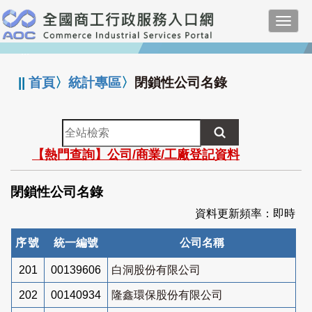
跳
Toggl
到
navig
主
:::
要
內
||
首頁
〉
統計專區
〉
閉鎖性公司名錄
容
全
站
【熱門查詢】公司/商業/工廠登記資料
檢
索
閉鎖性公司名錄
資料更新頻率：即時
序號
統一編號
公司名稱
201
00139606
白洞股份有限公司
202
00140934
隆鑫環保股份有限公司