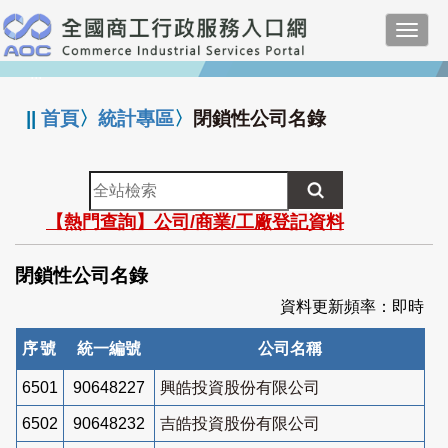
跳
Toggl
到
navig
主
:::
要
內
||
首頁
〉
統計專區
〉
閉鎖性公司名錄
容
全
站
【熱門查詢】公司/商業/工廠登記資料
檢
索
閉鎖性公司名錄
資料更新頻率：即時
序號
統一編號
公司名稱
6501
90648227
興皓投資股份有限公司
6502
90648232
吉皓投資股份有限公司