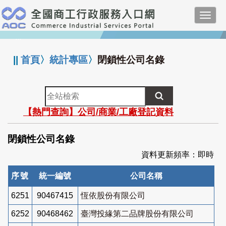
跳
Toggl
到
navig
主
:::
要
內
||
首頁
〉
統計專區
〉
閉鎖性公司名錄
容
全
站
【熱門查詢】公司/商業/工廠登記資料
檢
索
閉鎖性公司名錄
資料更新頻率：即時
序號
統一編號
公司名稱
6251
90467415
恆依股份有限公司
6252
90468462
臺灣投緣第二品牌股份有限公司