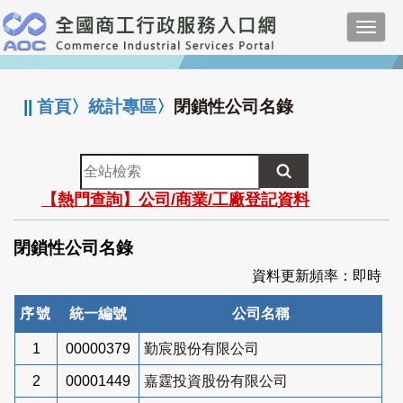
跳
Toggl
到
navig
主
:::
要
內
||
首頁
〉
統計專區
〉
閉鎖性公司名錄
容
全
站
【熱門查詢】公司/商業/工廠登記資料
檢
索
閉鎖性公司名錄
資料更新頻率：即時
序號
統一編號
公司名稱
1
00000379
勤宸股份有限公司
2
00001449
嘉霆投資股份有限公司