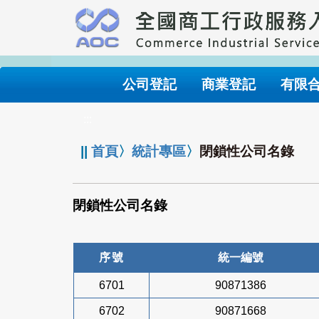
跳
到
主
要
內
公司登記
商業登記
有限
容
:::
||
首頁
〉
統計專區
〉
閉鎖性公司名錄
閉鎖性公司名錄
序號
統一編號
6701
90871386
6702
90871668