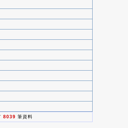
有
8039
筆資料