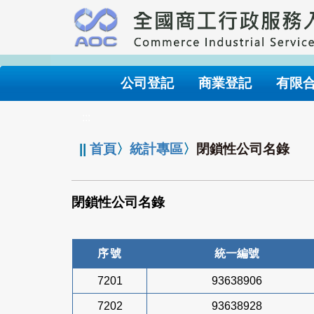
跳
到
主
要
內
公司登記
商業登記
有限
容
:::
||
首頁
〉
統計專區
〉
閉鎖性公司名錄
閉鎖性公司名錄
序號
統一編號
7201
93638906
7202
93638928