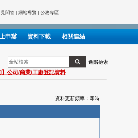
常見問答
|
網站導覽
|
公務專區
上申辦
資料下載
相關連結
全
進階檢索
站
】公司/商業/工廠登記資料
檢
索
資料更新頻率：即時