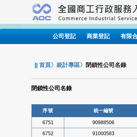
跳
到
主
要
內
公司登記
商業登記
有限
容
:::
||
首頁
〉
統計專區
〉
閉鎖性公司名錄
閉鎖性公司名錄
序號
統一編號
6751
90988506
6752
91000583