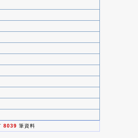
有
8039
筆資料