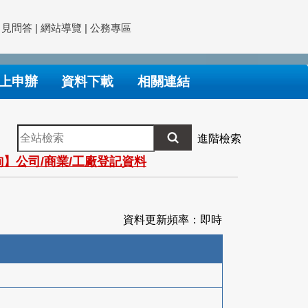
常見問答
|
網站導覽
|
公務專區
上申辦
資料下載
相關連結
全
進階檢索
站
】公司/商業/工廠登記資料
檢
索
資料更新頻率：即時