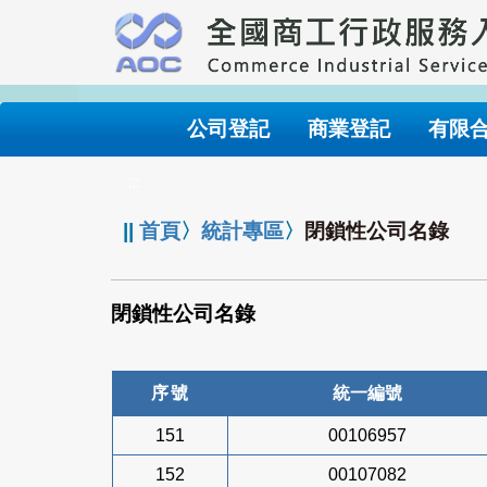
跳
到
主
要
內
公司登記
商業登記
有限
容
:::
||
首頁
〉
統計專區
〉
閉鎖性公司名錄
閉鎖性公司名錄
序號
統一編號
151
00106957
152
00107082