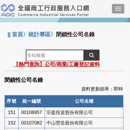
跳
Toggl
到
navig
主
:::
要
內
||
首頁
〉
統計專區
〉
閉鎖性公司名錄
容
全
站
【熱門查詢】公司/商業/工廠登記資料
檢
索
閉鎖性公司名錄
資料更新頻率：即時
序號
統一編號
公司名稱
151
00106957
宗盈投資股份有限公司
152
00107082
中山營造股份有限公司