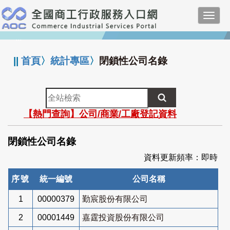
跳
Toggl
到
navig
主
:::
要
內
||
首頁
〉
統計專區
〉
閉鎖性公司名錄
容
全
站
【熱門查詢】公司/商業/工廠登記資料
檢
索
閉鎖性公司名錄
資料更新頻率：即時
序號
統一編號
公司名稱
1
00000379
勤宸股份有限公司
2
00001449
嘉霆投資股份有限公司