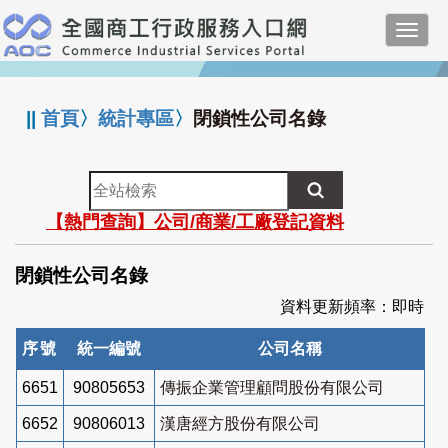
跳
Toggl
到
navig
主
:::
要
內
||
首頁
〉
統計專區
〉
閉鎖性公司名錄
容
全
站
【熱門查詢】公司/商業/工廠登記資料
檢
索
閉鎖性公司名錄
資料更新頻率：即時
序號
統一編號
公司名稱
6651
90805653
傳振企業管理顧問股份有限公司
6652
90806013
漢唐經方股份有限公司