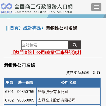
跳
Toggl
到
navig
主
:::
要
內
||
首頁
〉
統計專區
〉
閉鎖性公司名錄
容
全
站
【熱門查詢】公司/商業/工廠登記資料
檢
索
閉鎖性公司名錄
資料更新頻率：即時
序號
統一編號
公司名稱
6701
90850755
秐康股份有限公司
6702
90850805
宏冠全球股份有限公司