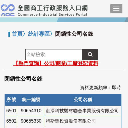
跳
Toggl
到
navig
主
:::
要
內
||
首頁
〉
統計專區
〉
閉鎖性公司名錄
容
全
站
【熱門查詢】公司/商業/工廠登記資料
檢
索
閉鎖性公司名錄
資料更新頻率：即時
序號
統一編號
公司名稱
6501
90654310
創淨科技醫材聯合事業股份有限公司
6502
90655330
特斯樂投資股份有限公司