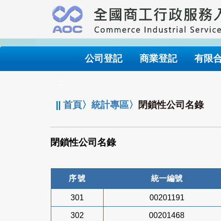
跳
到
主
要
內
公司登記
商業登記
有限
容
:::
||
首頁
〉
統計專區
〉
閉鎖性公司名錄
閉鎖性公司名錄
序號
統一編號
301
00201191
302
00201468