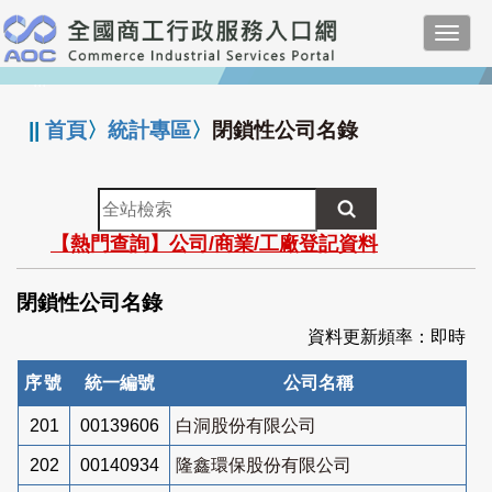
跳
Toggl
到
navig
主
:::
要
內
||
首頁
〉
統計專區
〉
閉鎖性公司名錄
容
全
站
【熱門查詢】公司/商業/工廠登記資料
檢
索
閉鎖性公司名錄
資料更新頻率：即時
序號
統一編號
公司名稱
201
00139606
白洞股份有限公司
202
00140934
隆鑫環保股份有限公司