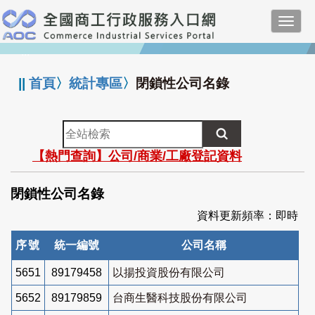
跳
Toggl
到
navig
主
:::
要
內
||
首頁
〉
統計專區
〉
閉鎖性公司名錄
容
全
站
【熱門查詢】公司/商業/工廠登記資料
檢
索
閉鎖性公司名錄
資料更新頻率：即時
序號
統一編號
公司名稱
5651
89179458
以揚投資股份有限公司
5652
89179859
台商生醫科技股份有限公司