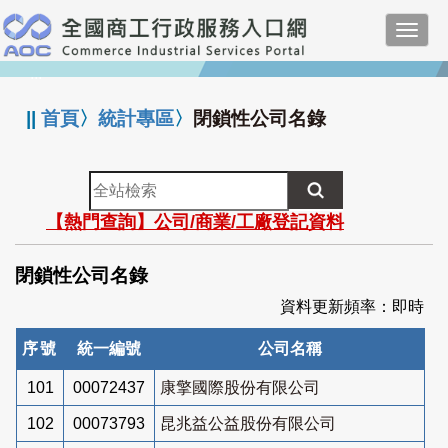
跳
Toggl
到
navig
主
:::
要
內
||
首頁
〉
統計專區
〉
閉鎖性公司名錄
容
全
站
【熱門查詢】公司/商業/工廠登記資料
檢
索
閉鎖性公司名錄
資料更新頻率：即時
序號
統一編號
公司名稱
101
00072437
康擎國際股份有限公司
102
00073793
昆兆益公益股份有限公司