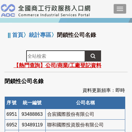
跳
Toggl
到
navig
主
:::
要
內
||
首頁
〉
統計專區
〉
閉鎖性公司名錄
容
全
站
【熱門查詢】公司/商業/工廠登記資料
檢
索
閉鎖性公司名錄
資料更新頻率：即時
序號
統一編號
公司名稱
6951
93488863
合宸國際股份有限公司
6952
93489119
聯和國際投資股份有限公司