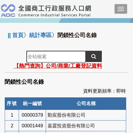
跳
Toggl
到
navig
主
:::
要
內
||
首頁
〉
統計專區
〉
閉鎖性公司名錄
容
全
站
【熱門查詢】公司/商業/工廠登記資料
檢
索
閉鎖性公司名錄
資料更新頻率：即時
序號
統一編號
公司名稱
1
00000379
勤宸股份有限公司
2
00001449
嘉霆投資股份有限公司