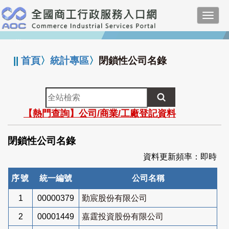
跳
Toggl
到
navig
主
:::
要
內
||
首頁
〉
統計專區
〉
閉鎖性公司名錄
容
全
站
【熱門查詢】公司/商業/工廠登記資料
檢
索
閉鎖性公司名錄
資料更新頻率：即時
序號
統一編號
公司名稱
1
00000379
勤宸股份有限公司
2
00001449
嘉霆投資股份有限公司