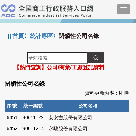
跳
Toggl
到
navig
主
:::
要
內
||
首頁
〉
統計專區
〉
閉鎖性公司名錄
容
全
站
【熱門查詢】公司/商業/工廠登記資料
檢
索
閉鎖性公司名錄
資料更新頻率：即時
序號
統一編號
公司名稱
6451
90611122
安安吉股份有限公司
6452
90611214
永馳股份有限公司