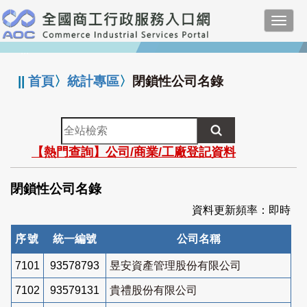
跳
Toggl
到
navig
主
:::
要
內
||
首頁
〉
統計專區
〉
閉鎖性公司名錄
容
全
站
【熱門查詢】公司/商業/工廠登記資料
檢
索
閉鎖性公司名錄
資料更新頻率：即時
序號
統一編號
公司名稱
7101
93578793
昱安資產管理股份有限公司
7102
93579131
貴禮股份有限公司