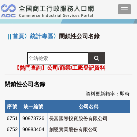
跳
Toggl
到
navig
主
:::
要
內
||
首頁
〉
統計專區
〉
閉鎖性公司名錄
容
全
站
【熱門查詢】公司/商業/工廠登記資料
檢
索
閉鎖性公司名錄
資料更新頻率：即時
序號
統一編號
公司名稱
6751
90978726
長富國際投資股份有限公司
6752
90983404
創恩實業股份有限公司