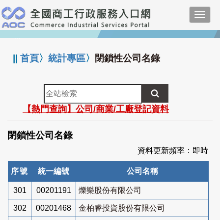
跳
Toggl
到
navig
主
:::
要
內
||
首頁
〉
統計專區
〉
閉鎖性公司名錄
容
全
站
【熱門查詢】公司/商業/工廠登記資料
檢
索
閉鎖性公司名錄
資料更新頻率：即時
序號
統一編號
公司名稱
301
00201191
爍樂股份有限公司
302
00201468
金柏睿投資股份有限公司