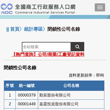
跳
Toggl
到
navig
主
:::
要
內
||
首頁
〉
統計專區
〉
閉鎖性公司名錄
容
全
站
【熱門查詢】公司/商業/工廠登記資料
檢
索
閉鎖性公司名錄
資料更新頻率：即時
序號
統一編號
公司名稱
1
00000379
勤宸股份有限公司
2
00001449
嘉霆投資股份有限公司