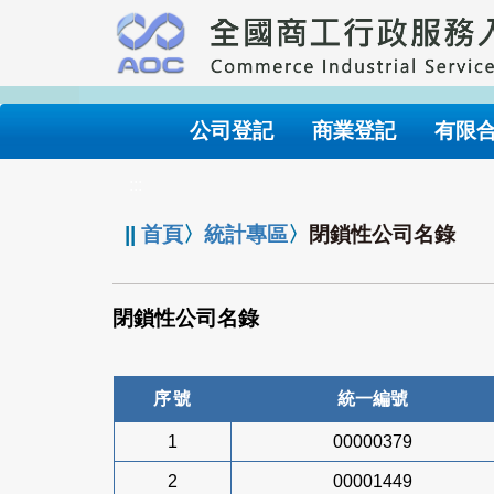
跳
到
主
要
內
公司登記
商業登記
有限
容
:::
||
首頁
〉
統計專區
〉
閉鎖性公司名錄
閉鎖性公司名錄
序號
統一編號
1
00000379
2
00001449