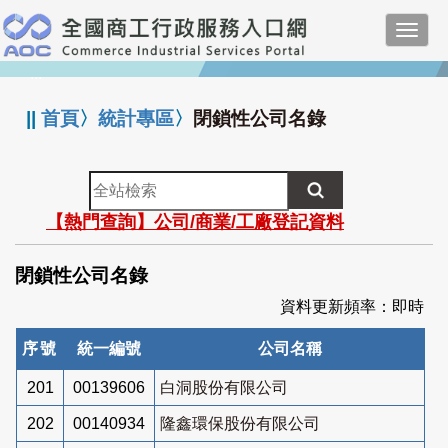
跳
Toggl
到
navig
主
:::
要
內
||
首頁
〉
統計專區
〉
閉鎖性公司名錄
容
全
站
【熱門查詢】公司/商業/工廠登記資料
檢
索
閉鎖性公司名錄
資料更新頻率：即時
序號
統一編號
公司名稱
201
00139606
白洞股份有限公司
202
00140934
隆鑫環保股份有限公司