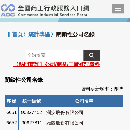
跳
Toggl
到
navig
主
:::
要
內
||
首頁
〉
統計專區
〉
閉鎖性公司名錄
容
全
站
【熱門查詢】公司/商業/工廠登記資料
檢
索
閉鎖性公司名錄
資料更新頻率：即時
序號
統一編號
公司名稱
6651
90827452
潤安股份有限公司
6652
90827811
雅圖股份有限公司