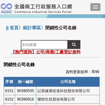
跳
Toggl
到
navig
主
:::
要
內
||
首頁
〉
統計專區
〉
閉鎖性公司名錄
容
全
站
【熱門查詢】公司/商業/工廠登記資料
檢
索
閉鎖性公司名錄
資料更新頻率：即時
序號
統一編號
公司名稱
6151
90390535
記易健康促進科技股份有限公司
6152
90390916
樂頤生技股份有限公司